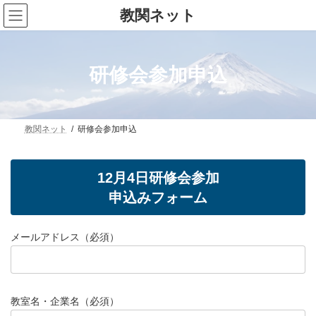
コ
ナ
教関ネット
ン
ビ
テ
ゲ
ン
ー
ツ
シ
へ
ョ
研修会参加申込
ス
ン
キ
に
ッ
移
プ
動
教関ネット
研修会参加申込
12月4日研修会参加
申込みフォーム
メールアドレス（必須）
教室名・企業名（必須）