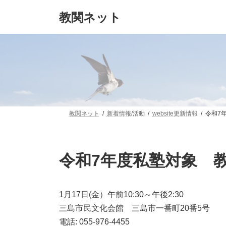
コ
ナ
教関ネット
ン
ビ
テ
ゲ
ン
ー
ツ
シ
へ
ョ
ス
ン
キ
に
ッ
移
プ
動
教関ネット
新着情報/活動
website更新情報
令和7
令和7年度私塾対象 
1月17日(金）午前10:30～午後2:30
三島市民文化会館 三島市一番町20番5号
電話: 055-976-4455