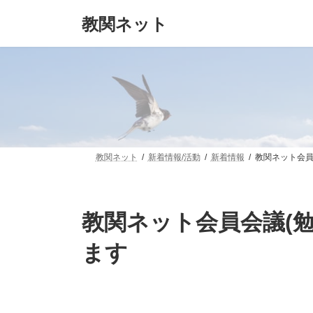
コ
ナ
教関ネット
ン
ビ
テ
ゲ
ン
ー
ツ
シ
へ
ョ
ス
ン
キ
に
ッ
移
プ
動
教関ネット
新着情報/活動
新着情報
教関ネット会員
教関ネット会員会議(勉
ます