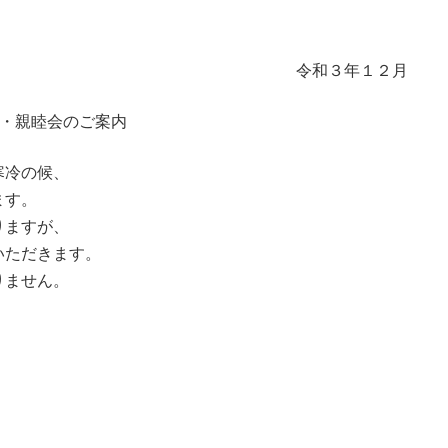
令和３年１２月
・親睦会のご案内
寒冷の候、
ます。
りますが、
いただきます。
りません。